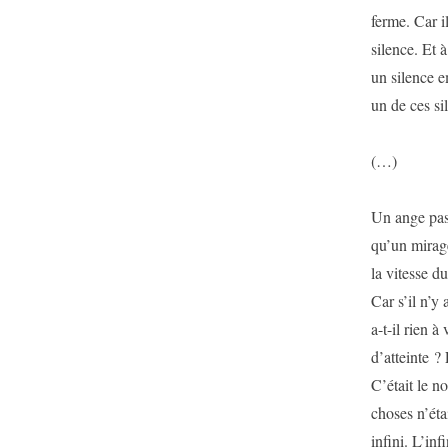
ferme. Car il
silence. Et à
un silence e
un de ces si
(…)
Un ange passa
qu’un mirage
la vitesse d
Car s’il n’y 
a-t-il rien à
d’atteinte ? 
C’était le no
choses n’éta
infini. L’inf