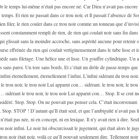
 Or le temps lui-même n’était pas encore né. Car Dieu n’avait pas encore 
e temps. Et rien ne passait dans ce trou noir, et Il passait l’absence de S
rien filer, le rien couler dans ce trou noir comme un tonneau que d’invisi
sent constamment rempli de rien, de rien qui coulait noir sans fin dans
 qui glissait sans la moindre accroche, sans aspérité aucune pour reteni
ourse effrénée du rien qui coulait vertigineusement dans le tube lisse et i
ède sans filetage. Une hélice une et lisse. Un gouffre cylindrique. Un 
s sans paroi. Un tore sans bords. Et c’était un drôle de passe-temps que
infini éternellement, éternellement l’infini. L’infini sidérant du trou noir.
le trou noir, le trou noir Lui apparut con… sidérant. le trou noir, le trou
 sidérant le trou noir, le trou noir Lui apparut con… Stop. Il se crut in
nsidéré. Stop. Stop. On ne pouvait pas penser cela. C’était inconvenant. 
 Stop. STOP ! D’autant qu’Il était seul, et que l’ambiguïté n’avait pas l
n’était pas née, ni en concept, ni en lexique. Il n’y avait rien à dire. Se
u noir infini. Le noir lui obscurcissait le jugement, qui était alors le ju
trou noir était noir, voilà ce qu’Il pouvait seulement dire. Tellement noi