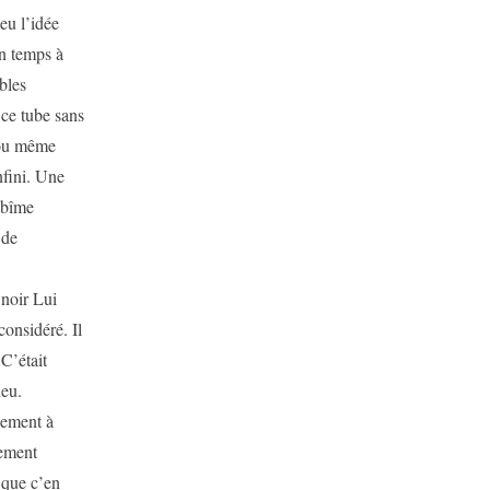
eu l’idée
on temps à
bles
 ce tube sans
r ou même
nfini. Une
abîme
 de
 noir Lui
considéré. Il
C’était
ieu.
ulement à
gement
r que c’en