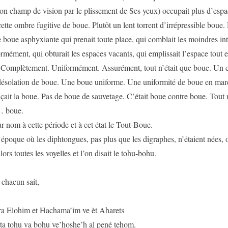
on champ de vision par le plissement de Ses yeux) occupait plus d’espa
 cette ombre fugitive de boue. Plutôt un lent torrent d’irrépressible boue
 boue asphyxiante qui prenait toute place, qui comblait les moindres inte
ormément, qui obturait les espaces vacants, qui emplissait l’espace tout e
 Complètement. Uniformément. Assurément, tout n’était que boue. Un 
désolation de boue. Une boue uniforme. Une uniformité de boue en mar
ait la boue. Pas de boue de sauvetage. C’était boue contre boue. Tout n
… boue.
r nom à cette période et à cet état le Tout-Boue.
 époque où les diphtongues, pas plus que les digraphes, n’étaient nées, 
ors toutes les voyelles et l’on disait le tohu-bohu.
chacun sait,
ra Elohim et Hachama’im ve èt Aharets
ïta tohu va bohu ve’hoshe’h al pené tehom.