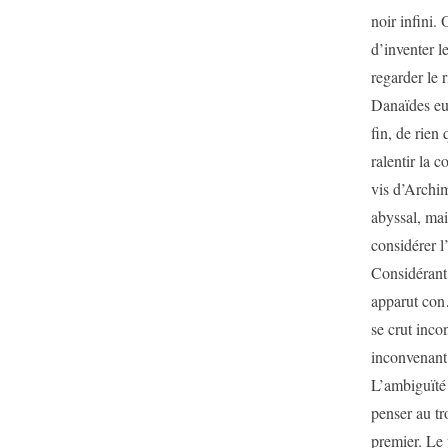
noir infini.
d’inventer l
regarder le 
Danaïdes eus
fin, de rien
ralentir la c
vis d’Archim
abyssal, mai
considérer l’
Considérant 
apparut con…
se crut inco
inconvenant.
L’ambiguïté 
penser au tro
premier. Le 