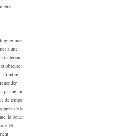
t être
stinguer une
ter à une
n matériau
 et obscure.
e. L’ombre
préhender.
it pas né, ni
que de temps
 appeler de la
nte, la boue
boue. Et
ement