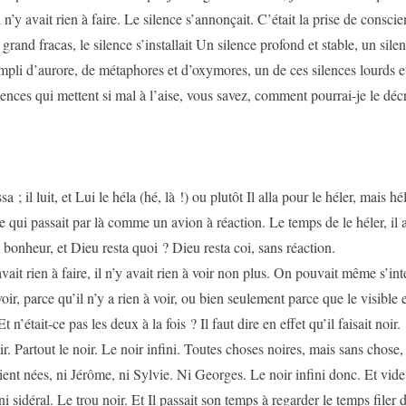
 n’y avait rien à faire. Le silence s’annonçait. C’était la prise de consci
 grand fracas, le silence s’installait Un silence profond et stable, un sile
mpli d’aurore, de métaphores et d’oxymores, un de ces silences lourds e
lences qui mettent si mal à l’aise, vous savez, comment pourrai-je le déc
 ; il luit, et Lui le héla (hé, là !) ou plutôt Il alla pour le héler, mais hél
 qui passait par là comme un avion à réaction. Le temps de le héler, il av
u bonheur, et Dieu resta quoi ? Dieu resta coi, sans réaction.
avait rien à faire, il n’y avait rien à voir non plus. On pouvait même s’int
 voir, parce qu’il n’y a rien à voir, ou bien seulement parce que le visible 
Et n’était-ce pas les deux à la fois ? Il faut dire en effet qu’il faisait noir.
ir. Partout le noir. Le noir infini. Toutes choses noires, mais sans chose, 
ient nées, ni Jérôme, ni Sylvie. Ni Georges. Le noir infini donc. Et vide
ini sidéral. Le trou noir. Et Il passait son temps à regarder le temps filer 