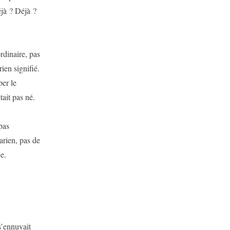
éjà ? Déjà ?
ordinaire, pas
ien signifié.
per le
tait pas né.
pas
arien, pas de
e.
s’ennuyait