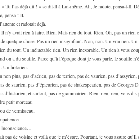
. « Tu l’as déjà dit ! » se dit-Il à Lui-même. Ah, Je radote, pensa-t-Il. D
, pensa-t-Il.
l’attente et radotait déjà.
 Il n’y avait rien à faire. Rien. Mais rien du tout. Rien. Oh, pas un rien 
n de quelque chose. Pas un rien insignifiant. Non, non. Un vrai rien. Un r
ien du tout. Un inéluctable rien. Un rien inexorable. Un rien à vous cou
nd on a du souffle. Parce qu’à l’époque dont je vous parle, le souffle n’é
l. Un holorien.
n non plus, pas d’aérien, pas de terrien, pas de vaurien, pas d’assyrien, 
pas de saurien, pas d’épicurien, pas de shakespearien, pas de Georges D
as d’historien, et surtout, pas de grammairien. Rien, rien, rien, vous dis-j
dre petit morceau
u de vermisseau.
impatience
e Inconscience…
ait pas de voisine et voilà que je m’égare. Pourtant, je vous assure qu’Il 