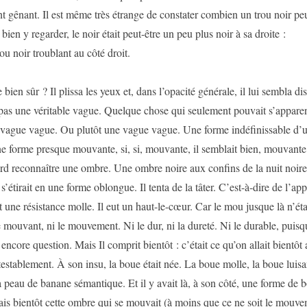
nt gênant. Il est même très étrange de constater combien un trou noir peu
bien y regarder, le noir était peut-être un peu plus noir à sa droite :
rou noir troublant au côté droit.
 bien sûr ? Il plissa les yeux et, dans l’opacité générale, il lui sembla di
pas une véritable vague. Quelque chose qui seulement pouvait s’apparen
vague vague. Ou plutôt une vague vague. Une forme indéfinissable d’u
 forme presque mouvante, si, si, mouvante, il semblait bien, mouvante
ord reconnaître une ombre. Une ombre noire aux confins de la nuit noir
 s’étirait en une forme oblongue. Il tenta de la tâter. C’est-à-dire de l’ap
it une résistance molle. Il eut un haut-le-cœur. Car le mou jusque là n’éta
e mouvant, ni le mouvement. Ni le dur, ni la dureté. Ni le durable, puis
s encore question. Mais Il comprit bientôt : c’était ce qu’on allait bientôt
establement. À son insu, la boue était née. La boue molle, la boue luisa
a peau de banane sémantique. Et il y avait là, à son côté, une forme de 
is bientôt cette ombre qui se mouvait (à moins que ce ne soit le mouv