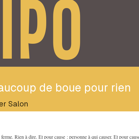
IPO
aucoup de boue pour rien
ier Salon
t ferme. Rien à dire. Et pour cause : personne à qui causer. Et pour caus