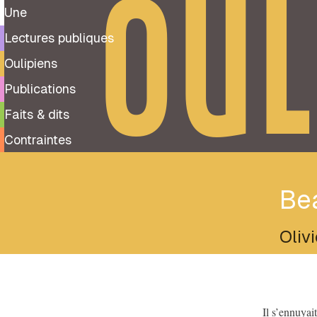
OUL
Une
Lectures publiques
Oulipiens
Publications
Faits & dits
Contraintes
Be
Oliv
Il s’ennuyai