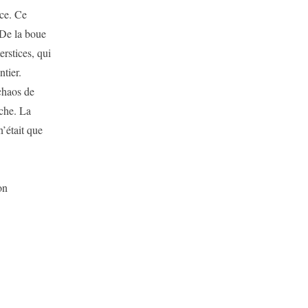
ce. Ce
. De la boue
rstices, qui
ntier.
chaos de
che. La
’était que
on