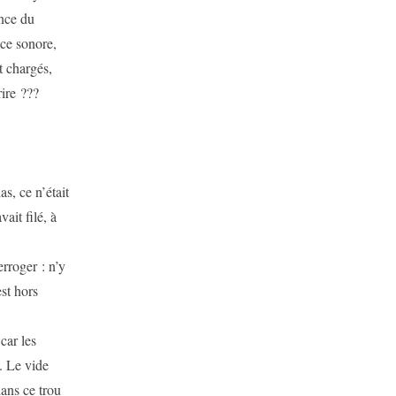
ence du
nce sonore,
t chargés,
rire ???
as, ce n’était
ait filé, à
erroger : n’y
est hors
car les
. Le vide
dans ce trou