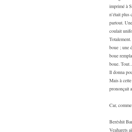
imprimé à S
n’était plus
partout. Une
coulait unif
Totalement.
boue ; une 
boue remplaç
boue. Tout
Il donna pou
Mais à cette
prononçait al
Car, comme 
Beréshit Ba
Veaharets a