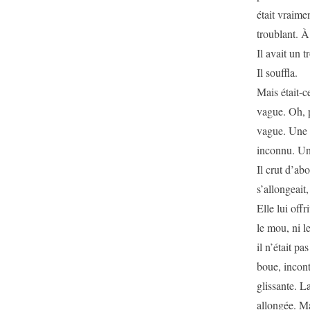
était vraime
troublant. À 
Il avait un t
Il souffla.
Mais était-ce
vague. Oh, 
vague. Une 
inconnu. Une
Il crut d’ab
s’allongeait,
Elle lui offr
le mou, ni l
il n’était pa
boue, incont
glissante. L
allongée. Ma