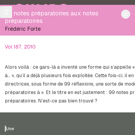
OULIPO
99 notes préparatoires aux notes
préparatoires
Frédéric Forte
Vol 187; 2010
Alors voilà : ce gars-là a inventé une forme qui s’appelle
à… », qu’il a déjà plusieurs fois exploitée. Cette fois-ci, il e
directrices, sous forme de 99 réflexions, une sorte de mod
préparatoires à ». Et le titre en est justement :
99 notes pr
préparatoires
. N’est-ce pas bien trouvé ?
Une