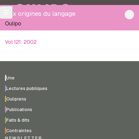
OULIPO
Aux origines du langage
Oulipo
Vol 121; 2002
Une
Lectures publiques
Oulipiens
Publications
Faits & dits
Contraintes
NEWSLETTER