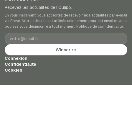
Recevez les actualités de l’Oulipo.
En vous inscrivant, vous acceptez de recevoir nos actualités par e-mail
via Brevo. Votre adresse est utilisée uniquement pour cet envoi et vous
pourrez vous désinscrire à tout moment.
Politique de confidentialité
.
Adresse e-mail
S’inscrire
Connexion
Confidentialité
Cookies