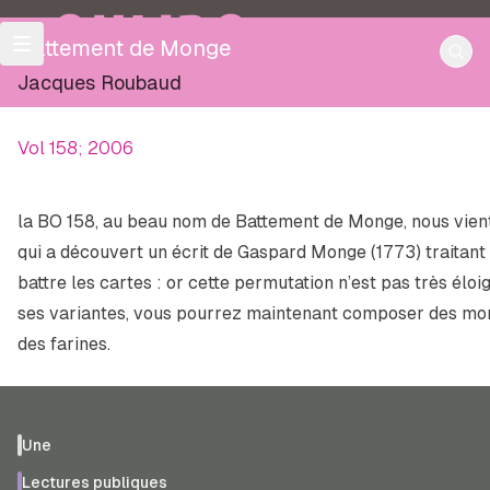
OULIPO
Battement de Monge
Jacques Roubaud
Vol 158; 2006
la BO 158, au beau nom de
Battement de Monge
, nous vie
qui a découvert un écrit de Gaspard Monge (1773) traitant
battre les cartes : or cette permutation n’est pas très éloi
ses variantes, vous pourrez maintenant composer des
mo
des
farines
.
Une
Lectures publiques