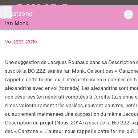
OULIPO
"Canzone"
Ian Monk
Vol 222; 2015
Une suggestion de Jacques Roubaud dans sa
Description 
suscité la BO 222, signée Ian Monk. Ce sont des « Canzone
rappelle cette forme, qu’il interprète ici en 5 poèmes de 5
alexandrins avec envoi (tornada). Les alexandrins sont mo
non césurées (en général) comptées à l’oreille (la sienne 
rimes volontairement très variées, souvent pauvres, hété
ou autrement malmenées.Une suggestion du même Jacqu
Description du projet
(Nous, 2014) a suscité la BO 222, si
des « Canzone ». L’auteur nous rappelle cette forme, qu’il 