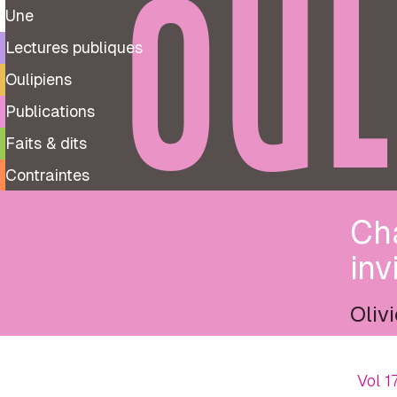
OUL
Une
Lectures publiques
Oulipiens
Publications
Faits & dits
Contraintes
Ch
inv
Oliv
Vol 1