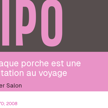
IPO
aque porche est une
itation au voyage
ier Salon
70; 2008