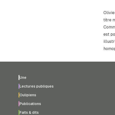
Olivi
titre 
Comme
est po
illust
homop
Une
Lectures publiques
Oulipiens
Publications
Faits & dits