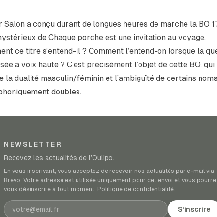
er Salon a conçu durant de longues heures de marche la BO 1
mystérieux de
Chaque porche est une invitation au voyage.
nt ce titre
s’entend-il
? Comment l’entend-on lorsque la qu
sée à voix haute ? C’est précisément l’objet de cette BO, qui
re la dualité masculin/féminin et l’ambiguïté de certains nom
honiquement doubles.
NEWSLETTER
Recevez les actualités de l’Oulipo.
En vous inscrivant, vous acceptez de recevoir nos actualités par e-mail via
Brevo. Votre adresse est utilisée uniquement pour cet envoi et vous pourre
vous désinscrire à tout moment.
Politique de confidentialité
.
Adresse e-mail
S’inscrire