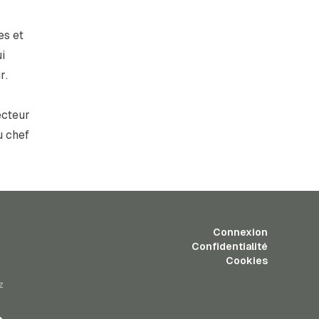
es et
i
ur
.
lecteur
u chef
Connexion
Confidentialité
Cookies
z