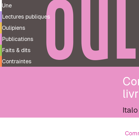
OUL
Une
Lectures publiques
Oulipiens
Publications
Faits & dits
Contraintes
Com
liv
Italo
Comme