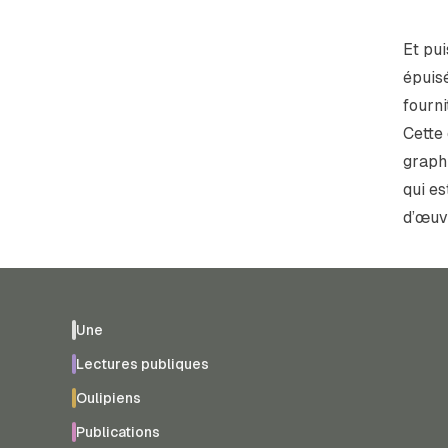
Et pui
épuis
fourni
Cette
graphi
qui es
d’œuv
Une
Lectures publiques
Oulipiens
Publications