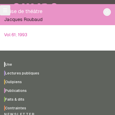
OULIPO
Crise de théâtre
Jacques Roubaud
Vol 61; 1993
Une
Lectures publiques
Oulipiens
Publications
Faits & dits
Contraintes
NEWSLETTER