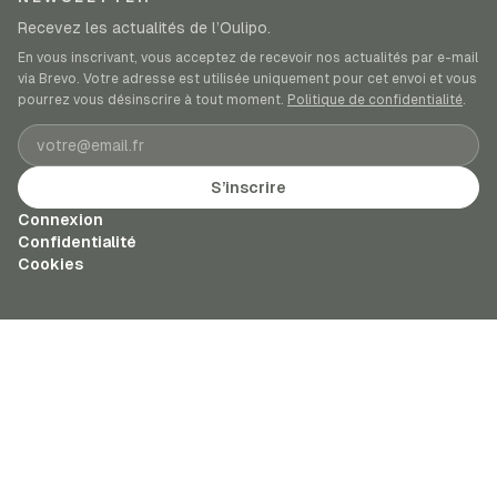
Recevez les actualités de l’Oulipo.
En vous inscrivant, vous acceptez de recevoir nos actualités par e-mail
via Brevo. Votre adresse est utilisée uniquement pour cet envoi et vous
pourrez vous désinscrire à tout moment.
Politique de confidentialité
.
Adresse e-mail
S’inscrire
Connexion
Confidentialité
Cookies