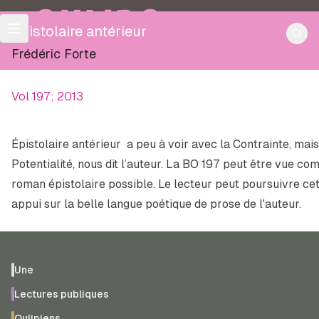
OULIPO
Épistolaire antérieur
Frédéric Forte
Vol 197; 2013
Épistolaire antérieur
a peu à voir avec la Contrainte, mai
Potentialité, nous dit l’auteur. La BO 197 peut être vue co
roman épistolaire
possible
. Le lecteur peut poursuivre ce
appui sur la belle langue poétique de prose de l'auteur.
Une
Lectures publiques
Oulipiens