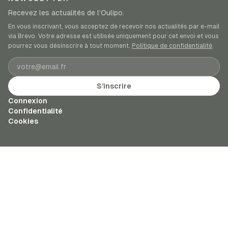
Recevez les actualités de l’Oulipo.
En vous inscrivant, vous acceptez de recevoir nos actualités par e-mail
via Brevo. Votre adresse est utilisée uniquement pour cet envoi et vous
pourrez vous désinscrire à tout moment.
Politique de confidentialité
.
Adresse e-mail
S’inscrire
Connexion
Confidentialité
Cookies