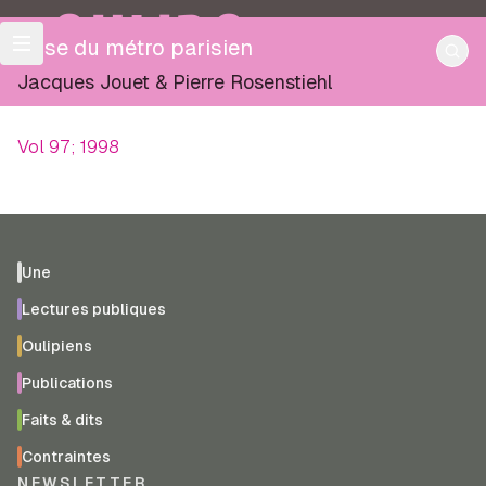
OULIPO
Frise du métro parisien
Jacques Jouet
&
Pierre Rosenstiehl
Vol 97; 1998
Une
Lectures publiques
Oulipiens
Publications
Faits & dits
Contraintes
NEWSLETTER