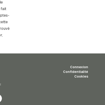
de
fait
mptes-
cette
trouvé
r,
Connexion
Confidentialité
Cookies
z