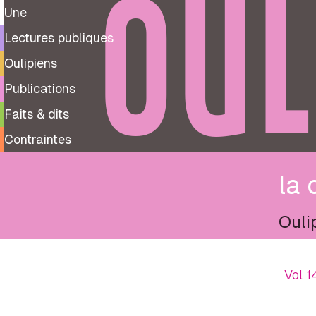
OUL
Une
Lectures publiques
Oulipiens
Publications
Faits & dits
Contraintes
la 
Ouli
Vol 1