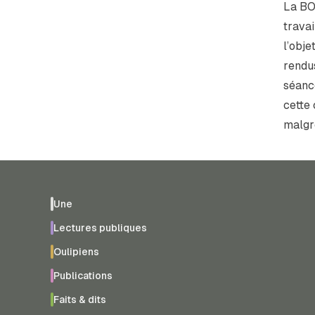
La BO1
travai
l’obj
rendu
séance
cette 
malgré
Une
Lectures publiques
Oulipiens
Publications
Faits & dits