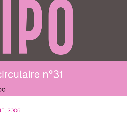
IPO
circulaire n°31
po
45; 2006