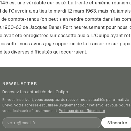
45 est une véritable curiosité. La trente et unième réunion 
l de l’Ouvroir a eu lieu le mardi 12 mars 1963, mais n’a jamais 
et de compte-rendu (on peut s’en rendre compte dans les co
s 1960-63 de Jacques Bens). Fort heureusement pour nous, 
 avait été enregistrée sur cassette audio. L’Oulipo ayant re
cassette, nous avons jugé opportun de la transcrire sur papie
 les diverses difficultés qui occurraient.
NEWSLETTER
Recevez les actualités de l’Oulipo.
En vous inscrivant, vous acceptez de recevoir nos actualités par e-mail via
Brevo. Votre adresse est utilisée uniquement pour cet envoi et vous pourre
vous désinscrire à tout moment.
Politique de confidentialité
.
Adresse e-mail
S’inscrire