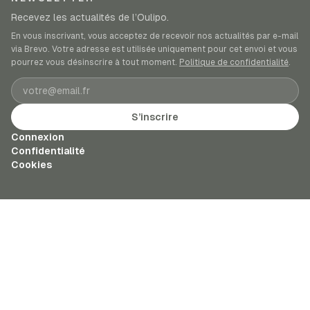
Recevez les actualités de l’Oulipo.
En vous inscrivant, vous acceptez de recevoir nos actualités par e-mail
via Brevo. Votre adresse est utilisée uniquement pour cet envoi et vous
pourrez vous désinscrire à tout moment.
Politique de confidentialité
.
Adresse e-mail
S’inscrire
Connexion
Confidentialité
Cookies