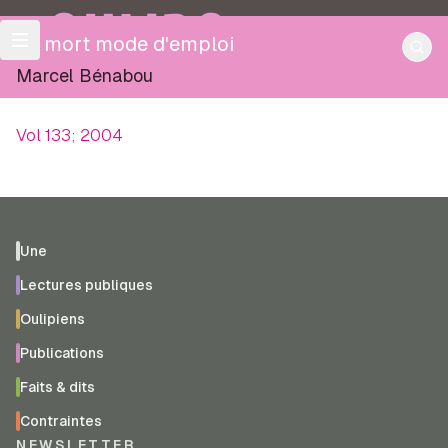
OULIPO
La mort mode d'emploi
Marcel Bénabou
Vol 133; 2004
Une
Lectures publiques
Oulipiens
Publications
Faits & dits
Contraintes
NEWSLETTER