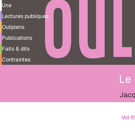
OUL
Une
Lectures publiques
Oulipiens
Publications
Faits & dits
Contraintes
Le 
Jacq
Vol 6