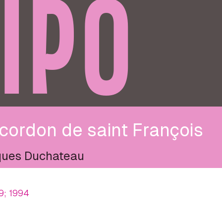
IPO
cordon de saint François
ues Duchateau
9; 1994