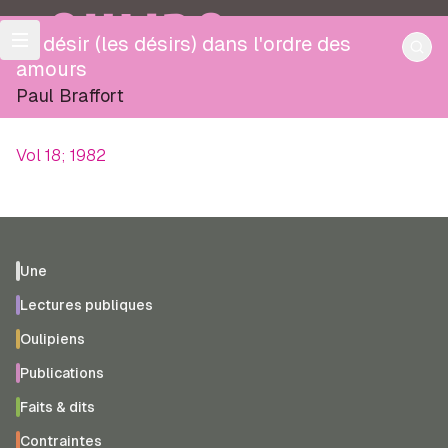
OULIPO
Le désir (les désirs) dans l'ordre des
amours
Paul Braffort
Vol 18; 1982
Une
Lectures publiques
Oulipiens
Publications
Faits & dits
Contraintes