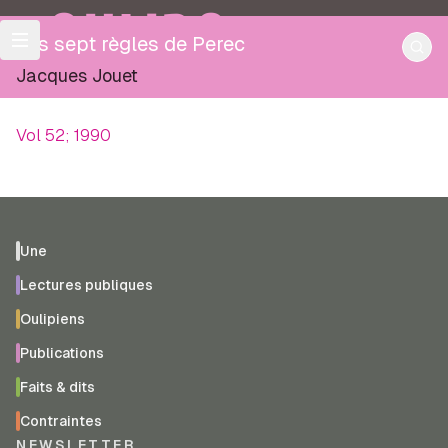
OULIPO
Les sept règles de Perec
Jacques Jouet
Vol 52; 1990
Une
Lectures publiques
Oulipiens
Publications
Faits & dits
Contraintes
NEWSLETTER