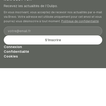
Recevez les actualités de l’Oulipo.
En vous inscrivant, vous acceptez de recevoir nos actualités par e-mail
via Brevo. Votre adresse est utilisée uniquement pour cet envoi et vous
pourrez vous désinscrire à tout moment.
Politique de confidentialité
.
Adresse e-mail
S’inscrire
Connexion
Confidentialité
Cookies