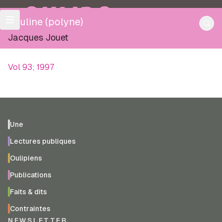
OULIPO
Pauline (polyne)
Jacques Jouet
Vol 93; 1997
Une
Lectures publiques
Oulipiens
Publications
Faits & dits
Contraintes
NEWSLETTER