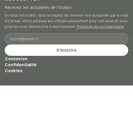
Recevez les actualités de l’Oulipo.
En vous inscrivant, vous acceptez de recevoir nos actualités par e-mail
via Brevo. Votre adresse est utilisée uniquement pour cet envoi et vous
pourrez vous désinscrire à tout moment.
Politique de confidentialité
.
Adresse e-mail
S’inscrire
Connexion
Confidentialité
Cookies