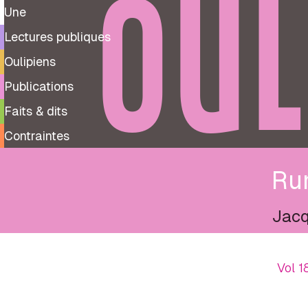
OUL
Une
Lectures publiques
Oulipiens
Publications
Faits & dits
Contraintes
Ru
Jacq
Vol 1