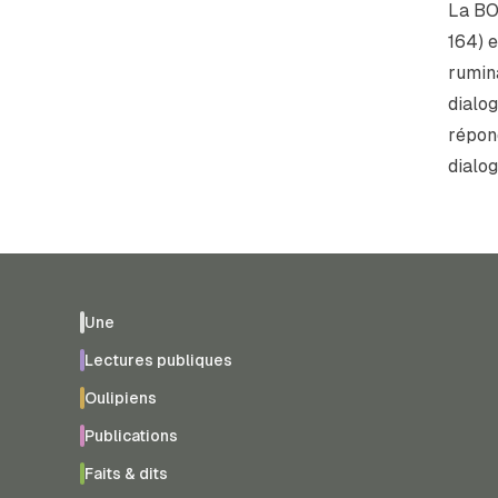
La BO 
164) e
rumin
dialog
répond
dialo
Une
Lectures publiques
Oulipiens
Publications
Faits & dits