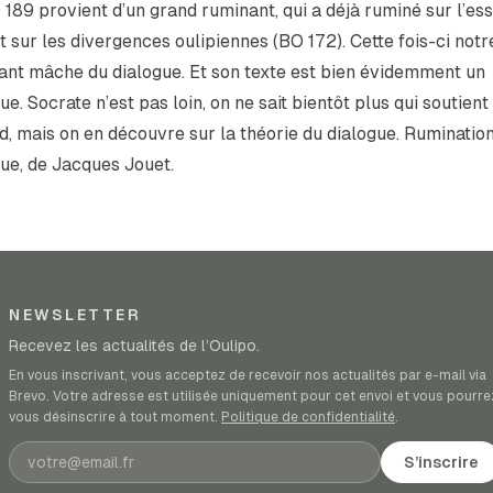
189 provient d’un grand ruminant, qui a déjà ruminé sur l’es
t sur les divergences oulipiennes (BO 172). Cette fois-ci notr
ant mâche du dialogue. Et son texte est bien évidemment un
ue. Socrate n’est pas loin, on ne sait bientôt plus qui soutient 
, mais on en découvre sur la théorie du dialogue.
Rumination
gue
, de Jacques Jouet.
NEWSLETTER
Recevez les actualités de l’Oulipo.
En vous inscrivant, vous acceptez de recevoir nos actualités par e-mail via
Brevo. Votre adresse est utilisée uniquement pour cet envoi et vous pourre
vous désinscrire à tout moment.
Politique de confidentialité
.
Adresse e-mail
S’inscrire