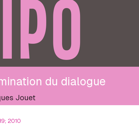
IPO
mination du dialogue
ues Jouet
89; 2010