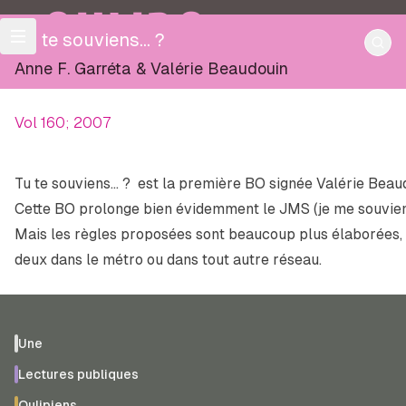
OULIPO
Tu te souviens... ?
Anne F. Garréta
&
Valérie Beaudouin
Vol 160; 2007
Tu te souviens… ?
est la première BO signée Valérie Beaud
Cette BO prolonge bien évidemment le
JMS (je me souvie
Mais les règles proposées sont beaucoup plus élaborées, d
deux dans le métro ou dans tout autre réseau.
Une
Lectures publiques
Oulipiens