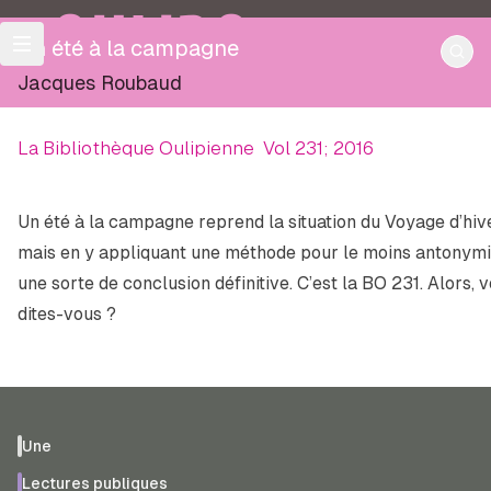
OULIPO
Un été à la campagne
Jacques Roubaud
La Bibliothèque Oulipienne
Vol 231; 2016
Un été à la campagne
reprend la situation du
Voyage d’hiv
mais en y appliquant une méthode pour le moins antonymi
une sorte de conclusion définitive. C’est la BO 231. Alors, v
dites-vous ?
Une
Lectures publiques