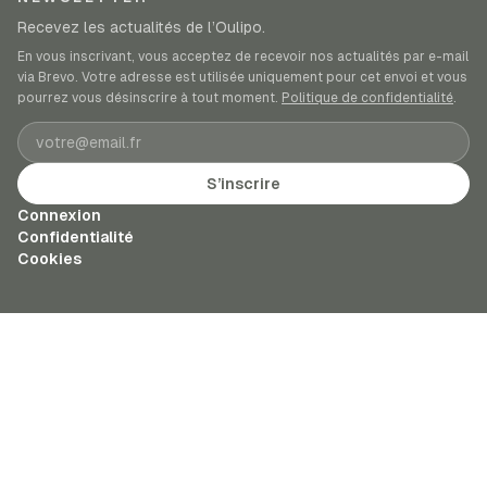
Recevez les actualités de l’Oulipo.
En vous inscrivant, vous acceptez de recevoir nos actualités par e-mail
via Brevo. Votre adresse est utilisée uniquement pour cet envoi et vous
pourrez vous désinscrire à tout moment.
Politique de confidentialité
.
Adresse e-mail
S’inscrire
Connexion
Confidentialité
Cookies