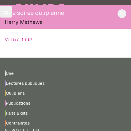
OULIPO
Une soirée oulipienne
Harry Mathews
Vol 57; 1992
Une
Lectures publiques
Oulipiens
Publications
Faits & dits
Contraintes
NEWSLETTER