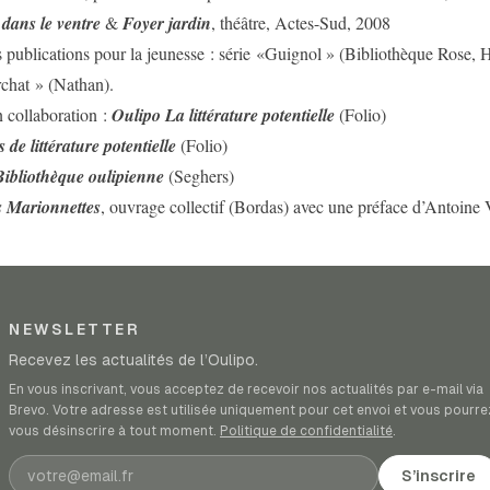
dans le ventre
&
Foyer jardin
, théâtre, Actes-Sud, 2008
ublications pour la jeunesse : série «Guignol » (Bibliothèque Rose, H
rchat » (Nathan).
 collaboration :
Oulipo La littérature potentielle
(Folio)
 de littérature potentielle
(Folio)
ibliothèque oulipienne
(Seghers)
 Marionnettes
, ouvrage collectif (Bordas) avec une préface d’Antoine 
NEWSLETTER
Recevez les actualités de l’Oulipo.
En vous inscrivant, vous acceptez de recevoir nos actualités par e-mail via
Brevo. Votre adresse est utilisée uniquement pour cet envoi et vous pourre
vous désinscrire à tout moment.
Politique de confidentialité
.
Adresse e-mail
S’inscrire