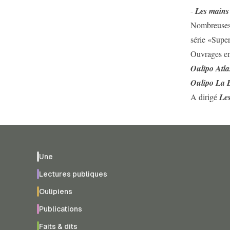
-
Les mains 
Nombreuses p
série «Supe
Ouvrages en
Oulipo Atlas
Oulipo La B
A dirigé
Les
Une
Lectures publiques
Oulipiens
Publications
Faits & dits