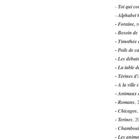
-
Toi qui co
-
Alphabet
- Foraine,
r
- Besoin de 
- Timothée 
- Poils de ca
- Les débuts
- La table d
- Térines d
- A la vill
-
Animaux 
- Romans
, 
- Chicagos
,
- Terines
, 2
-
Chamboul
- Les anim