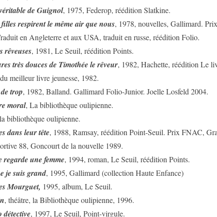
 véritable de Guignol
, 1975, Federop, réédition Slatkine.
 filles respirent le même air que nous
, 1978, nouvelles, Gallimard. Pri
aduit en Angleterre et aux USA, traduit en russe, réédition Folio.
s rêveuses
, 1981, Le Seuil, réédition Points.
res très douces de Timothée le rêveur
, 1982, Hachette, réédition Le li
du meilleur livre jeunesse, 1982.
de trop
, 1982, Balland. Gallimard Folio-Junior. Joelle Losfeld 2004.
re moral
, La bibliothèque oulipienne.
 la bibliothèque oulipienne.
es dans leur tête
, 1988, Ramsay, réédition Point-Seuil. Prix FNAC, Gr
sportive 88, Goncourt de la nouvelle 1989.
 regarde une femme
, 1994, roman, Le Seuil, réédition Points.
e je suis grand
, 1995, Gallimard (collection Haute Enfance)
les Mourguet,
1995, album, Le Seuil.
in
, théâtre, la Bibliothèque oulipienne, 1996.
 détective
, 1997, Le Seuil, Point-virgule.