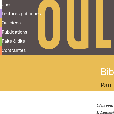
OUL
Une
Lectures publiques
Oulipiens
Publications
Faits & dits
Contraintes
Bib
Paul
-
Clefs pour 
-
L’Equilatè