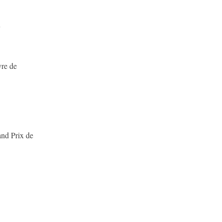
x
vre de
and Prix de