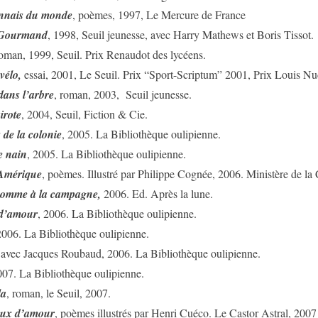
nnais du monde
, poèmes,
1997, Le Mercure de France
 Gourmand
, 1998, Seuil jeunesse, avec Harry Mathews et Boris Tissot.
oman, 1999, Seuil. Prix Renaudot des lycéens.
vélo,
essai, 2001, Le Seuil. Prix “Sport-Scriptum” 2001, Prix Louis Nu
dans l’arbre
, roman, 2003, Seuil jeunesse.
irote
, 2004, Seuil, Fiction & Cie.
 de la colonie
, 2005. La Bibliothèque oulipienne.
e nain
, 2005. La Bibliothèque oulipienne.
’Amérique
, poèmes. Illustré par Philippe Cognée, 2006. Ministère de la 
e comme à la campagne,
2006. Ed. Après la lune.
d’amour
, 2006. La Bibliothèque oulipienne.
2006. La Bibliothèque oulipienne.
 avec Jacques Roubaud, 2006. La Bibliothèque oulipienne.
007. La Bibliothèque oulipienne.
a
, roman, le Seuil, 2007.
aux d’amour
, poèmes illustrés par Henri Cuéco. Le Castor Astral, 2007