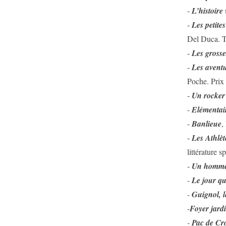
-
L’histoire
-
Les petites
Del Duca. Tr
-
Les grosse
-
Les aventu
Poche. Prix 
-
Un rocker 
-
Elémentai
-
Banlieue
,
-
Les Athlèt
littérature 
-
Un homme
-
Le jour qu
-
Guignol, 
-
Foyer jard
-
Pac de Cro