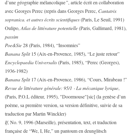
d’une géographie mélancolique
”
, article écrit en collaboration
avec Georges Perec (repris dans Georges Perec,
Cantatrix
sopranica. et autres écrits scientifiques
(Paris, Le Seuil, 1991)
Oulipo,
Atlas de littérature potentielle
(Paris, Gallimard, 1981),
passim
P
oe&Sie
28 (Paris, 1984), “Insomnies”
Banana Split
15 (Aix-en-Provence, 1985), “Le juste retour”
Encyclopaedia Universalis
(Paris, 1985), “Perec (Georges),
1936-1982)
Banana Split
17 (Aix-en-Provence, 1986), “Cours, Mirabeau !”
Revue de littérature générale: 95/1 ‑ La mécanique
lyrique
,
(Paris, P.O.L éditeur, 1995), "Doormouse"[sic] (la genèse d’un
poème, sa première version, sa version définitive, suivie de sa
traduction par Martin Winckler)
If
, No. 9, 1996 (Marseille), présentation, text, et traduction
française de “We, I, He,” un pantoum en deunglitsch