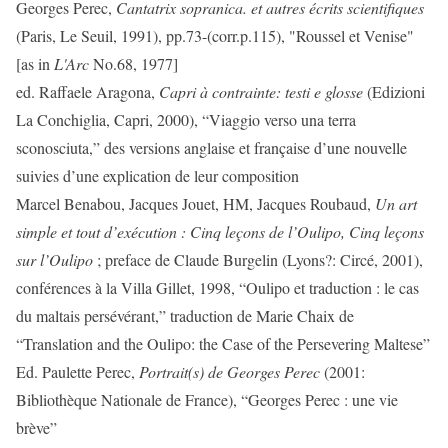
Georges Perec,
Cantatrix sopranica. et autres écrits scientifiques
(Paris, Le Seuil, 1991), pp.73-(corr.p.115), "Roussel et Venise"
[as in
L'Arc
No.68, 1977]
ed. Raffaele Aragona,
Capri à contrainte: testi e glosse
(Edizioni
La Conchiglia, Capri, 2000), “Viaggio verso una terra
sconosciuta,” des versions anglaise et française d’une nouvelle
suivies d’une explication de leur composition
Marcel Benabou, Jacques Jouet, HM, Jacques Roubaud,
Un art
simple et tout d’exécution
: Cinq leçons de l’Oulipo, Cinq leçons
sur l’Oulipo
; preface de Claude Burgelin (Lyons?: Circé, 2001),
conférences à la Villa Gillet, 1998, “Oulipo et traduction : le cas
du maltais persévérant,” traduction de Marie Chaix de
“Translation and the Oulipo: the Case of the Persevering Maltese”
Ed. Paulette Perec,
Portrait(s) de Georges Perec
(2001:
Bibliothèque Nationale de France), “Georges Perec : une vie
brève”