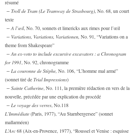
résumé
− Troll de Tram (Le Tramway de Strasbourg)
, No. 68, un court
texte
− A l’œil
, No. 70, sonnets et limericks aux rimes pour l’œil
− Variations, Variations, Variationen,
No. 91, “Variations on a
theme from Shakespeare”
− An ex-voto to include excursive excavators : a Chronogram
for 1991
, No. 92, chronogramme
− La couronne de Stèphe,
No. 106, “L’homme mal armé”
(sonnet tiré de
Trial Impressions
)
− Sainte Catherine
, No. 111, la première rédaction en vers de la
nouvelle, précédée par une explication du procédé
− Le voyage des verres
, No.118
L’Immédiate
(Paris, 1977), “Au Starnbergersee” (sonnet
mallarméen)
L’Arc
68 (Aix-en-Provence, 1977), “Roussel et Venise : esquisse