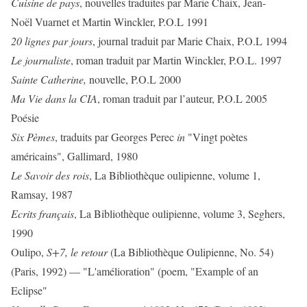
Cuisine de pays
, nouvelles traduites par Marie Chaix, Jean-
Noël Vuarnet et Martin Winckler, P.O.L 1991
20 lignes par jours
, journal traduit par Marie Chaix, P.O.L 1994
Le journaliste
, roman traduit par Martin Winckler, P.O.L. 1997
Sainte Catherine,
nouvelle,
P.O.L 2000
Ma Vie dans la CIA
, roman traduit par l’auteur, P.O.L 2005
Poésie
Six P
èmes
, traduits par Georges Perec
in
"Vingt poètes
américains", Gallimard, 1980
Le Savoir des rois
, La Bibliothèque oulipienne, volume 1,
Ramsay, 1987
Ecrits français
, La Bibliothèque oulipienne, volume 3, Seghers,
1990
Oulipo,
S+7, le retour
(La Bibliothèque Oulipienne, No. 54)
(Paris, 1992) — "L'amélioration" (poem, "Example of an
Eclipse"