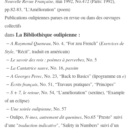
Nouvelle Revue Française
, mai 1992, No.472 (Paris: 1992),
pp.82-83, "L'Amélioration" (poem)
Publications oulipiennes parues en revue ou dans des ouvrages
collectifs
La Bibliothèque oulipienne :
dans
− A Raymond Queneau
, No. 4, “For zeu French” (
Exercices de
Style
, “Récit”, traduit en américain)
− Le savoir des rois : poèmes à perverbes
, No. 5
− La Cantatrice sauve
, No. 16,
passim
− A Georges Perec
, No. 23, “Back to Basics” (lipogramme en
e
)
− Écrits français
, No. 51, “Travaux pratiques”, “Principes”
− S + 7, le retour
, No. 54, “L’amélioration” (sextine), “Example
of an eclipse)
− Une soirée oulipienne
, No. 57
− Oulipo,
N-ines, autrement dit quenines
, No.65 "Presto" suivi
d’une "
traduction indicative
", "Safety in Numbers" suivi d’un