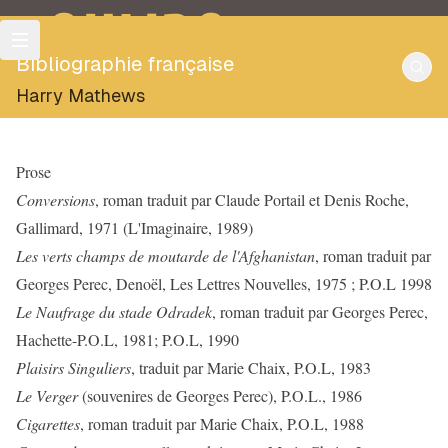
OULIPO
Bibliographie française
Harry Mathews
Prose
Conversions
, roman traduit par Claude Portail et Denis Roche,
Gallimard, 1971 (L'Imaginaire, 1989)
Les verts champs de moutarde de l'Afghanistan
, roman traduit par
Georges Perec, Denoël, Les Lettres Nouvelles, 1975 ; P.O.L 1998
Le Naufrage du stade Odradek
, roman traduit par Georges Perec,
Hachette-P.O.L, 1981; P.O.L, 1990
Plaisirs Singuliers
, traduit par Marie Chaix, P.O.L, 1983
Le Verger
(souvenires de Georges Perec), P.O.L., 1986
Cigarettes
, roman traduit par Marie Chaix, P.O.L, 1988