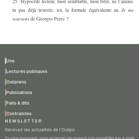
25.
Hypocrite lecteur, mon semblable, mon frère, ne l’aurais-
tu pas déjà trouvée, toi, la formule équivalente au
Je me
souviens
de Georges Perec ?
Une
Lectures publiques
Oulipiens
Publications
Faits & dits
Contraintes
NEWSLETTER
Recevez les actualités de l’Oulipo.
En vous inscrivant, vous acceptez de recevoir nos actualités par e-mail