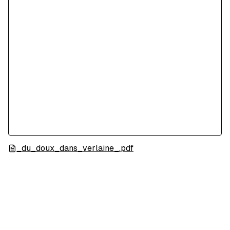
_du_doux_dans_verlaine_.pdf
Une
Lectures publiques