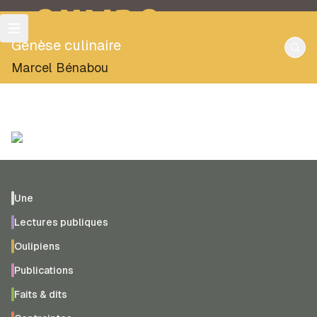
OULIPO
Genèse culinaire
Marcel Bénabou
Une
Lectures publiques
Oulipiens
Publications
Faits & dits