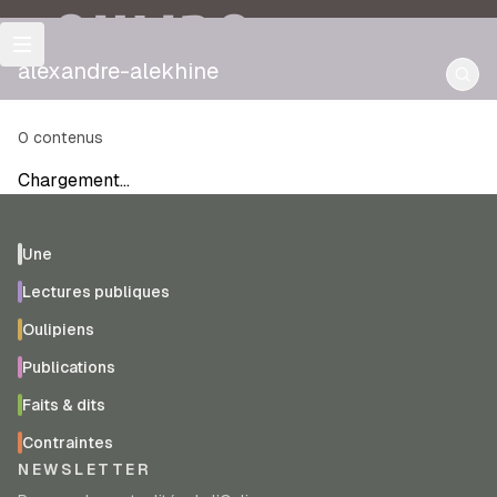
OULIPO
alexandre-alekhine
0
contenus
Chargement…
Une
Lectures publiques
Oulipiens
Publications
Faits & dits
Contraintes
NEWSLETTER