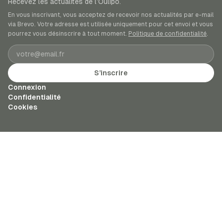
Recevez les actualités de l’Oulipo.
En vous inscrivant, vous acceptez de recevoir nos actualités par e-mail
via Brevo. Votre adresse est utilisée uniquement pour cet envoi et vous
pourrez vous désinscrire à tout moment.
Politique de confidentialité
.
Adresse e-mail
S’inscrire
Connexion
Confidentialité
Cookies