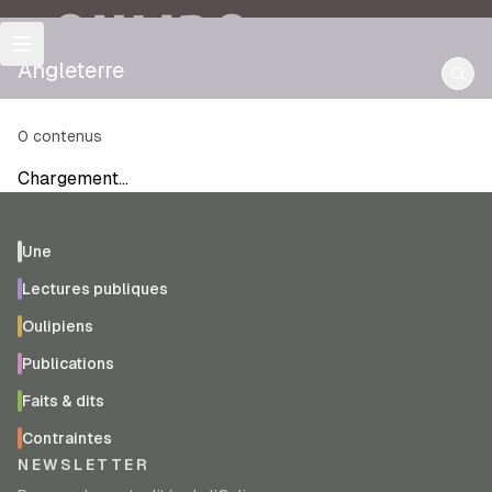
OULIPO
Angleterre
0
contenus
Chargement…
Une
Lectures publiques
Oulipiens
Publications
Faits & dits
Contraintes
NEWSLETTER