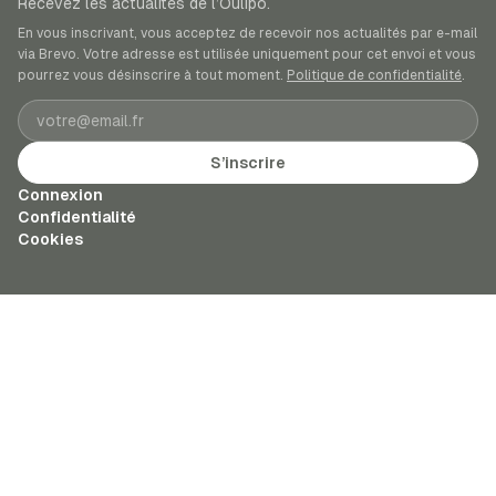
Recevez les actualités de l’Oulipo.
En vous inscrivant, vous acceptez de recevoir nos actualités par e-mail
via Brevo. Votre adresse est utilisée uniquement pour cet envoi et vous
pourrez vous désinscrire à tout moment.
Politique de confidentialité
.
Adresse e-mail
S’inscrire
Connexion
Confidentialité
Cookies