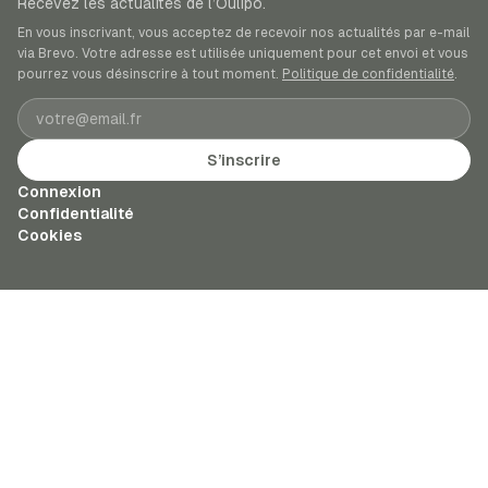
Recevez les actualités de l’Oulipo.
En vous inscrivant, vous acceptez de recevoir nos actualités par e-mail
via Brevo. Votre adresse est utilisée uniquement pour cet envoi et vous
pourrez vous désinscrire à tout moment.
Politique de confidentialité
.
Adresse e-mail
S’inscrire
Connexion
Confidentialité
Cookies