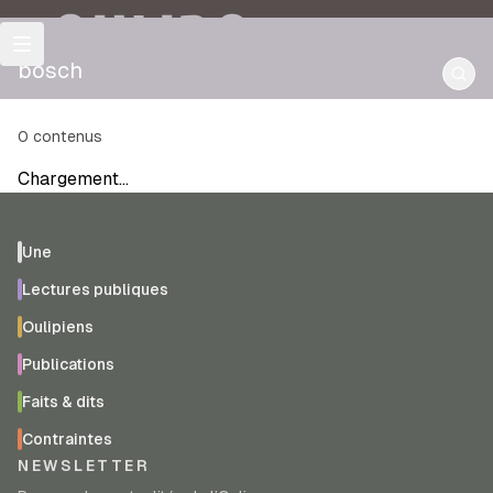
OULIPO
bosch
0
contenus
Chargement…
Une
Lectures publiques
Oulipiens
Publications
Faits & dits
Contraintes
NEWSLETTER