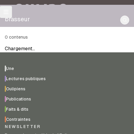
OULIPO
brasseur
0
contenus
Chargement…
Une
Lectures publiques
Oulipiens
Publications
Faits & dits
Contraintes
NEWSLETTER