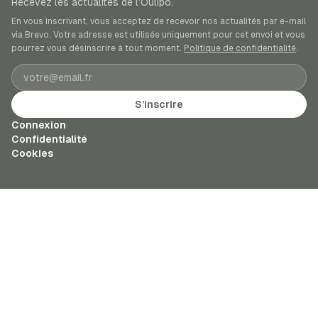
Recevez les actualités de l’Oulipo.
En vous inscrivant, vous acceptez de recevoir nos actualités par e-mail
via Brevo. Votre adresse est utilisée uniquement pour cet envoi et vous
pourrez vous désinscrire à tout moment.
Politique de confidentialité
.
Adresse e-mail
S’inscrire
Connexion
Confidentialité
Cookies