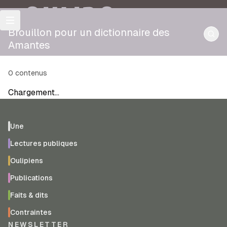
OULIPO
Brouillon pour un dictionnaire des
Amantes
0
contenus
Chargement…
Une
Lectures publiques
Oulipiens
Publications
Faits & dits
Contraintes
NEWSLETTER