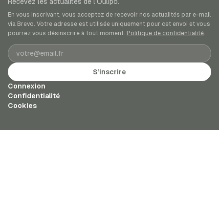
Recevez les actualités de l’Oulipo.
En vous inscrivant, vous acceptez de recevoir nos actualités par e-mail
via Brevo. Votre adresse est utilisée uniquement pour cet envoi et vous
pourrez vous désinscrire à tout moment.
Politique de confidentialité
.
Adresse e-mail
S’inscrire
Connexion
Confidentialité
Cookies