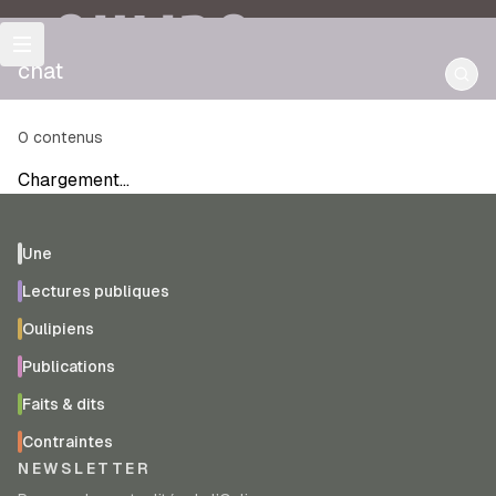
OULIPO
chat
0
contenus
Chargement…
Une
Lectures publiques
Oulipiens
Publications
Faits & dits
Contraintes
NEWSLETTER