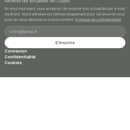
Recevez les actualités de l’Oulipo.
En vous inscrivant, vous acceptez de recevoir nos actualités par e-mail
via Brevo. Votre adresse est utilisée uniquement pour cet envoi et vous
pourrez vous désinscrire à tout moment.
Politique de confidentialité
.
Adresse e-mail
S’inscrire
Connexion
Confidentialité
Cookies