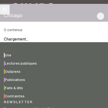
OULIPO
Chicago
0
contenus
Chargement…
Une
Lectures publiques
Oulipiens
Publications
Faits & dits
Contraintes
NEWSLETTER