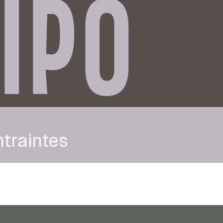
IPO
traintes