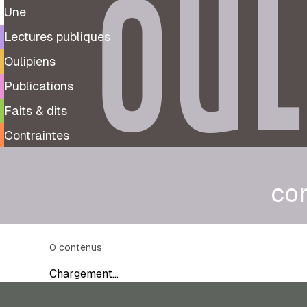
OUL
Une
Lectures publiques
Oulipiens
Publications
Faits & dits
Contraintes
con
0
contenus
Chargement…