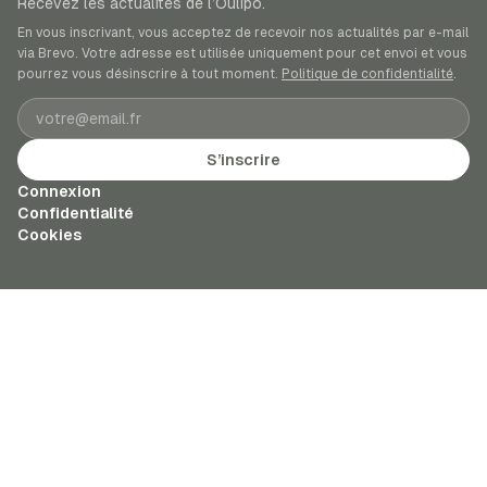
Recevez les actualités de l’Oulipo.
En vous inscrivant, vous acceptez de recevoir nos actualités par e-mail
via Brevo. Votre adresse est utilisée uniquement pour cet envoi et vous
pourrez vous désinscrire à tout moment.
Politique de confidentialité
.
Adresse e-mail
S’inscrire
Connexion
Confidentialité
Cookies