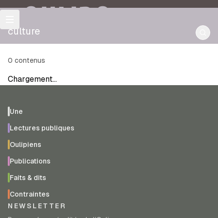
OULIPO
culture
0
contenus
Chargement…
Une
Lectures publiques
Oulipiens
Publications
Faits & dits
Contraintes
NEWSLETTER