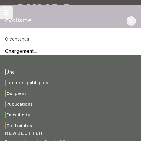
OULIPO
cyclisme
0
contenus
Chargement…
Une
Lectures publiques
Oulipiens
Publications
Faits & dits
Contraintes
NEWSLETTER