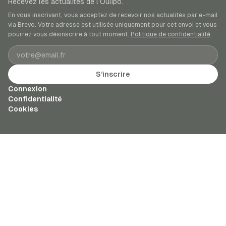
Recevez les actualités de l’Oulipo.
En vous inscrivant, vous acceptez de recevoir nos actualités par e-mail
via Brevo. Votre adresse est utilisée uniquement pour cet envoi et vous
pourrez vous désinscrire à tout moment.
Politique de confidentialité
.
Adresse e-mail
S’inscrire
Connexion
Confidentialité
Cookies