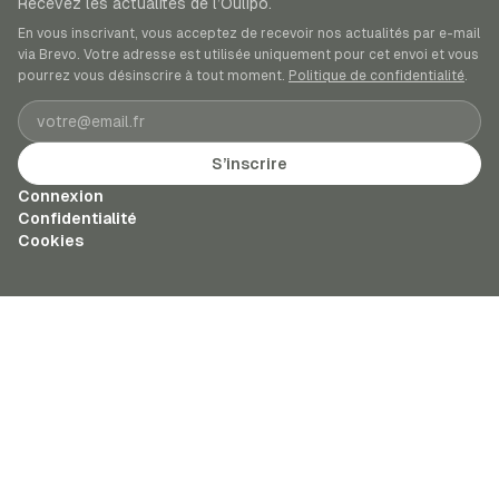
Recevez les actualités de l’Oulipo.
En vous inscrivant, vous acceptez de recevoir nos actualités par e-mail
via Brevo. Votre adresse est utilisée uniquement pour cet envoi et vous
pourrez vous désinscrire à tout moment.
Politique de confidentialité
.
Adresse e-mail
S’inscrire
Connexion
Confidentialité
Cookies