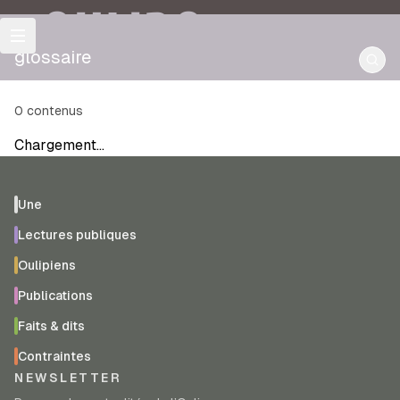
OULIPO
glossaire
0
contenus
Chargement…
Une
Lectures publiques
Oulipiens
Publications
Faits & dits
Contraintes
NEWSLETTER