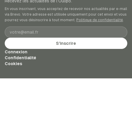
Recevez les actualités de l’Oulipo.
En vous inscrivant, vous acceptez de recevoir nos actualités par e-mail
via Brevo. Votre adresse est utilisée uniquement pour cet envoi et vous
pourrez vous désinscrire à tout moment.
Politique de confidentialité
.
Adresse e-mail
S’inscrire
Connexion
Confidentialité
Cookies