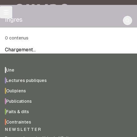
OULIPO
ingres
0
contenus
Chargement…
Une
Lectures publiques
Oulipiens
Publications
Faits & dits
Contraintes
NEWSLETTER