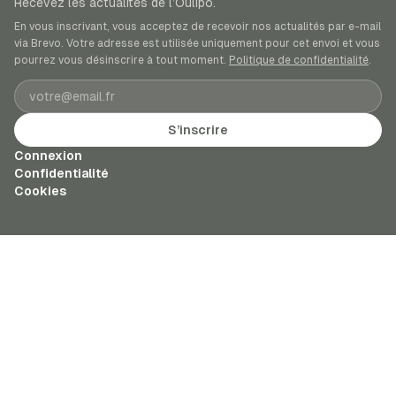
Recevez les actualités de l’Oulipo.
En vous inscrivant, vous acceptez de recevoir nos actualités par e-mail
via Brevo. Votre adresse est utilisée uniquement pour cet envoi et vous
pourrez vous désinscrire à tout moment.
Politique de confidentialité
.
Adresse e-mail
S’inscrire
Connexion
Confidentialité
Cookies