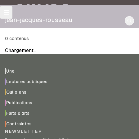
OULIPO
jean-jacques-rousseau
0
contenus
Chargement…
Une
Lectures publiques
Oulipiens
Publications
Faits & dits
Contraintes
NEWSLETTER