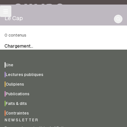
OULIPO
Le Cap
0
contenus
Chargement…
Une
Lectures publiques
Oulipiens
Publications
Faits & dits
Contraintes
NEWSLETTER