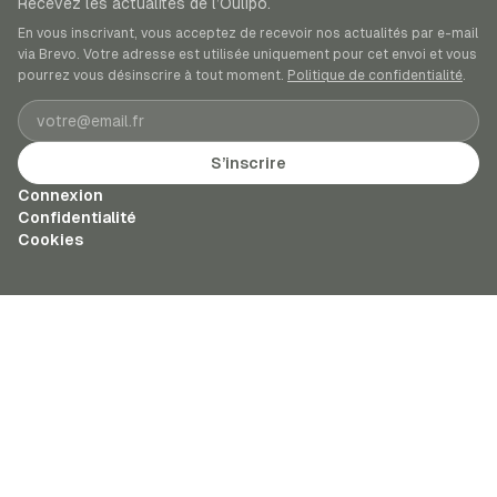
Recevez les actualités de l’Oulipo.
En vous inscrivant, vous acceptez de recevoir nos actualités par e-mail
via Brevo. Votre adresse est utilisée uniquement pour cet envoi et vous
pourrez vous désinscrire à tout moment.
Politique de confidentialité
.
Adresse e-mail
S’inscrire
Connexion
Confidentialité
Cookies