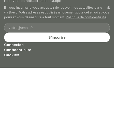
Recevez les actualités de l’Oulipo.
En vous inscrivant, vous acceptez de recevoir nos actualités par e-mail
via Brevo. Votre adresse est utilisée uniquement pour cet envoi et vous
pourrez vous désinscrire à tout moment.
Politique de confidentialité
.
Adresse e-mail
S’inscrire
Connexion
Confidentialité
Cookies