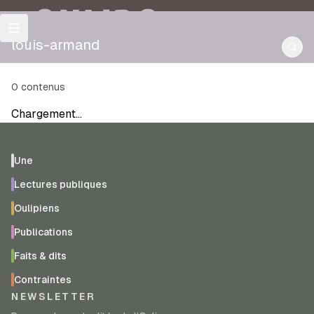
OULIPO
louis-armand
0
contenus
Chargement…
Une
Lectures publiques
Oulipiens
Publications
Faits & dits
Contraintes
NEWSLETTER