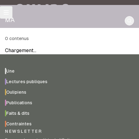
OULIPO
MA
0
contenus
Chargement…
Une
Lectures publiques
Oulipiens
Publications
Faits & dits
Contraintes
NEWSLETTER