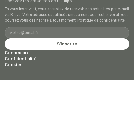
Recevez les actualités de l’Oulipo.
En vous inscrivant, vous acceptez de recevoir nos actualités par e-mail
via Brevo. Votre adresse est utilisée uniquement pour cet envoi et vous
pourrez vous désinscrire à tout moment.
Politique de confidentialité
.
Adresse e-mail
S’inscrire
Connexion
Confidentialité
Cookies