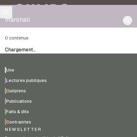
OULIPO
marshall
0
contenus
Chargement…
Une
Lectures publiques
Oulipiens
Publications
Faits & dits
Contraintes
NEWSLETTER