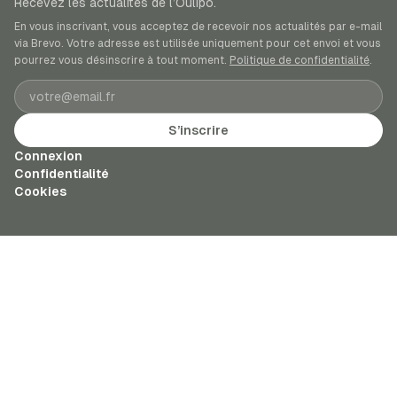
Recevez les actualités de l’Oulipo.
En vous inscrivant, vous acceptez de recevoir nos actualités par e-mail
via Brevo. Votre adresse est utilisée uniquement pour cet envoi et vous
pourrez vous désinscrire à tout moment.
Politique de confidentialité
.
Adresse e-mail
S’inscrire
Connexion
Confidentialité
Cookies