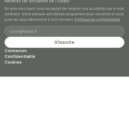
Recevez les actualités de l’Oulipo.
En vous inscrivant, vous acceptez de recevoir nos actualités par e-mail
via Brevo. Votre adresse est utilisée uniquement pour cet envoi et vous
pourrez vous désinscrire à tout moment.
Politique de confidentialité
.
Adresse e-mail
S’inscrire
Connexion
Confidentialité
Cookies