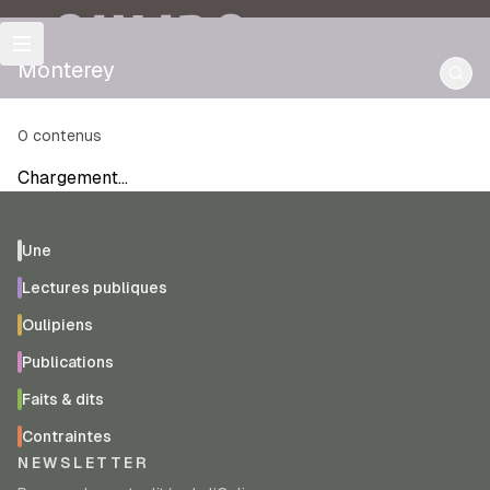
OULIPO
Monterey
0
contenus
Chargement…
Une
Lectures publiques
Oulipiens
Publications
Faits & dits
Contraintes
NEWSLETTER