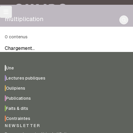
OULIPO
multiplication
0
contenus
Chargement…
Une
Lectures publiques
Oulipiens
Publications
Faits & dits
Contraintes
NEWSLETTER