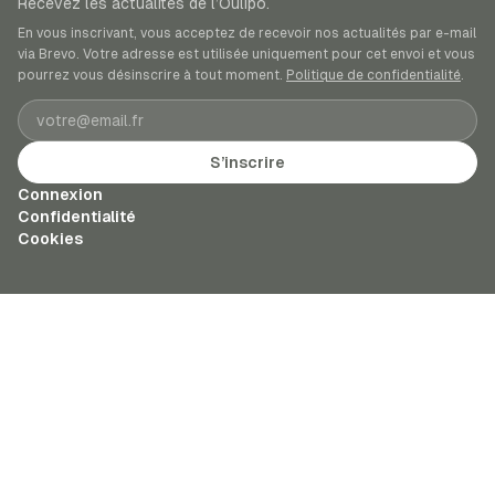
Recevez les actualités de l’Oulipo.
En vous inscrivant, vous acceptez de recevoir nos actualités par e-mail
via Brevo. Votre adresse est utilisée uniquement pour cet envoi et vous
pourrez vous désinscrire à tout moment.
Politique de confidentialité
.
Adresse e-mail
S’inscrire
Connexion
Confidentialité
Cookies