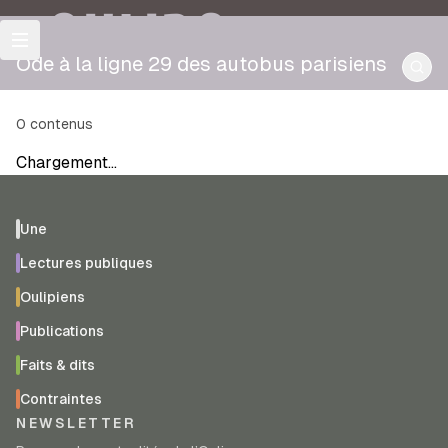
OULIPO
Ode à la ligne 29 des autobus parisiens
0
contenus
Chargement…
Une
Lectures publiques
Oulipiens
Publications
Faits & dits
Contraintes
NEWSLETTER