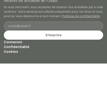
Recevez les actualités de l’Oulipo.
En vous inscrivant, vous acceptez de recevoir nos actualités par e-mail
via Brevo. Votre adresse est utilisée uniquement pour cet envoi et vous
pourrez vous désinscrire à tout moment.
Politique de confidentialité
.
Adresse e-mail
S’inscrire
Connexion
Confidentialité
Cookies