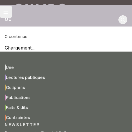
OULIPO
où
0
contenus
Chargement…
Une
Lectures publiques
Oulipiens
Publications
Faits & dits
Contraintes
NEWSLETTER