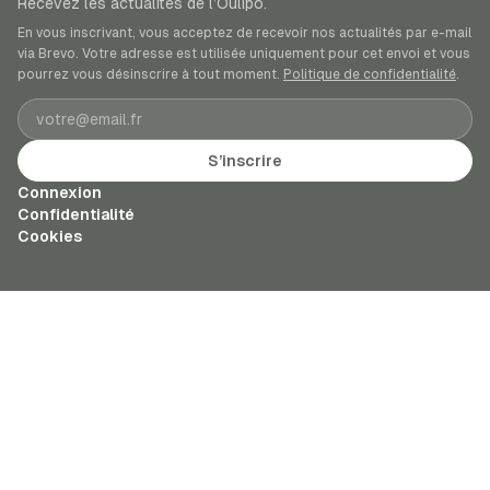
Recevez les actualités de l’Oulipo.
En vous inscrivant, vous acceptez de recevoir nos actualités par e-mail
via Brevo. Votre adresse est utilisée uniquement pour cet envoi et vous
pourrez vous désinscrire à tout moment.
Politique de confidentialité
.
Adresse e-mail
S’inscrire
Connexion
Confidentialité
Cookies