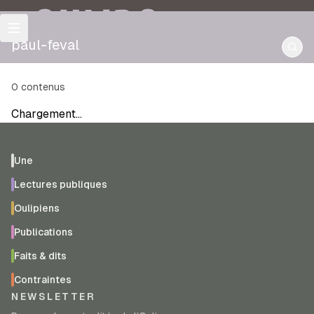
OULIPO
paul-feval
0
contenus
Chargement…
Une
Lectures publiques
Oulipiens
Publications
Faits & dits
Contraintes
NEWSLETTER