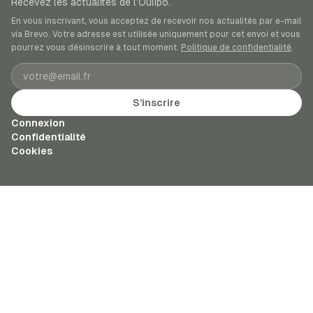
Recevez les actualités de l’Oulipo.
En vous inscrivant, vous acceptez de recevoir nos actualités par e-mail
via Brevo. Votre adresse est utilisée uniquement pour cet envoi et vous
pourrez vous désinscrire à tout moment.
Politique de confidentialité
.
Adresse e-mail
S’inscrire
Connexion
Confidentialité
Cookies