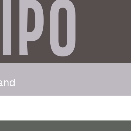
IPO
and