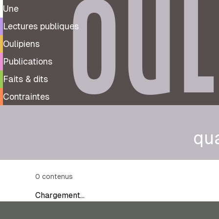
OUL
Une
Lectures publiques
Oulipiens
Publications
Faits & dits
Contraintes
qu
0
contenus
Chargement…