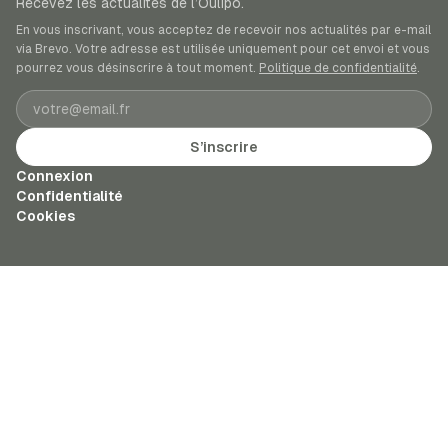
Recevez les actualités de l’Oulipo.
En vous inscrivant, vous acceptez de recevoir nos actualités par e-mail
via Brevo. Votre adresse est utilisée uniquement pour cet envoi et vous
pourrez vous désinscrire à tout moment.
Politique de confidentialité
.
Adresse e-mail
S’inscrire
Connexion
Confidentialité
Cookies