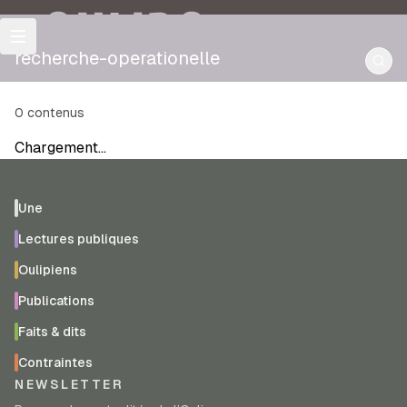
OULIPO
recherche-operationelle
0
contenus
Chargement…
Une
Lectures publiques
Oulipiens
Publications
Faits & dits
Contraintes
NEWSLETTER