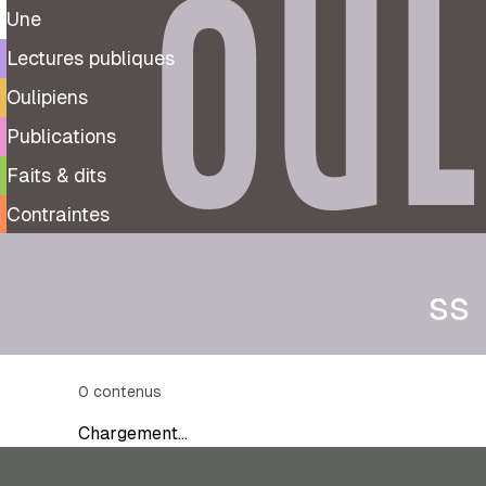
OUL
Une
Lectures publiques
Oulipiens
Publications
Faits & dits
Contraintes
ss
0
contenus
Chargement…